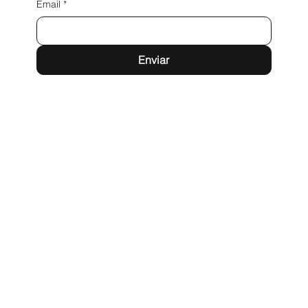
Email
*
Enviar
Pedro Fontova 6739, Huechuraba
hola@todocar.cl
Tel: +569 37074302
Políticas de privacidad
Términos y condiciones