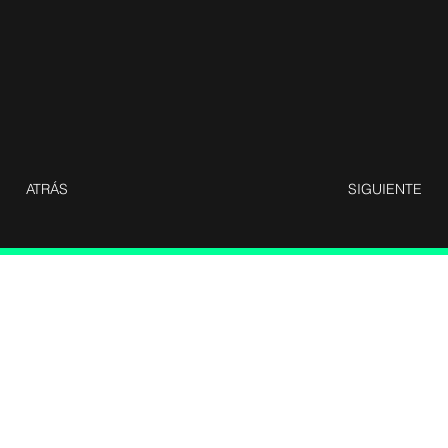
ATRÁS
SIGUIENTE
fffff
Infórmate y recibe novedades con
TODOCAR