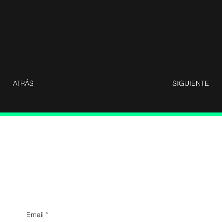
ATRÁS
SIGUIENTE
fffff
Infórmate y recibe novedades con
TODOCAR
Email
*