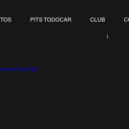
TOS
PITS TODOCAR
CLUB
C
RsA-mQx4Te5cv02E